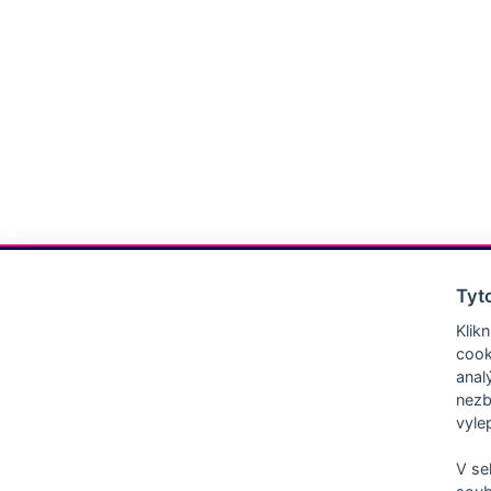
Tyt
Kontakt
Klik
cook
Essity Czech Republic, s.r.o.
anal
nezb
Sokolovská 100/94,186 00 Praha 8
vyle
EssityObjednavkaCZ@essity.com
V se
+420 221 706 185