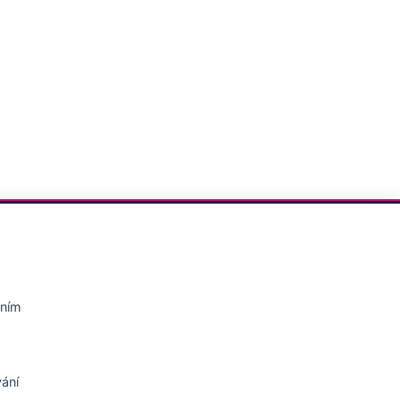
Informace
Zásady ochrany osobních údajů
áním
Zásady používání souborů cookie
O společnosti Essity
Kontakty
ání
Imprint